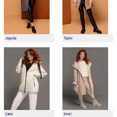
Jagoda
Taylor
Liwia
Irina I