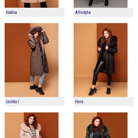
Halina
Afrodyta
Izolda I
Hera