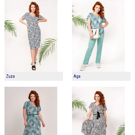
Zuza
Aga