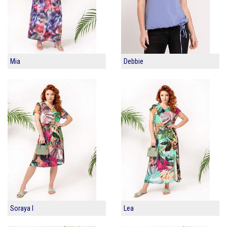
Mia
Debbie
Soraya I
Lea