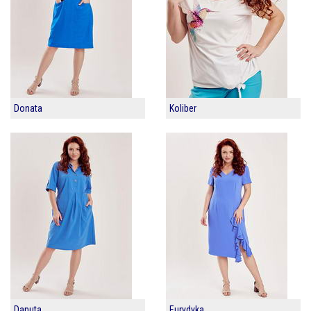
Donata
Koliber
Danuta
Eurydyka