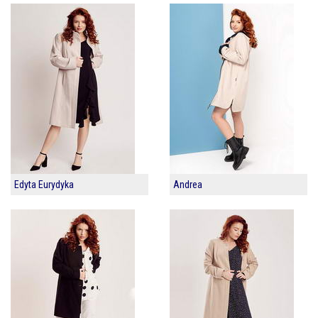
Edyta Eurydyka
Andrea