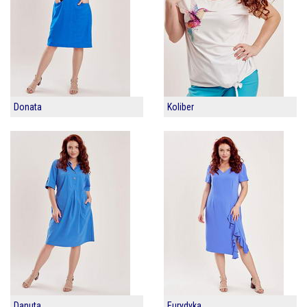
Donata
Koliber
Danuta
Eurydyka