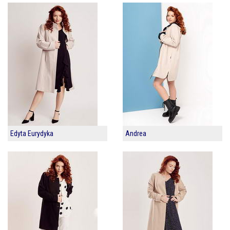
Edyta Eurydyka
Andrea