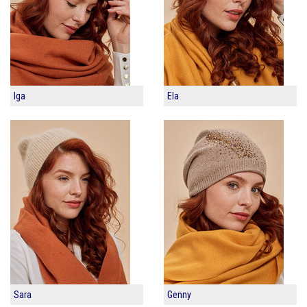
Iga
Ela
Sara
Genny