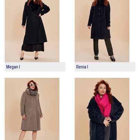
Megan I
Renia I