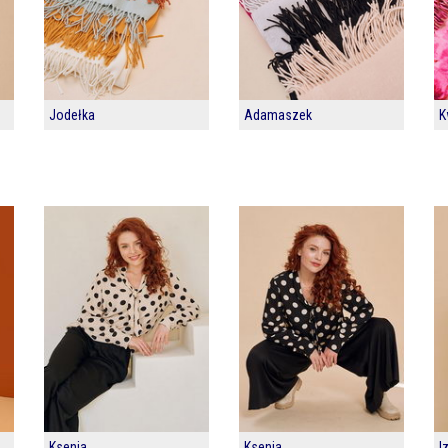
Jodełka
Adamaszek
K
Ksenia
Ksenia
I