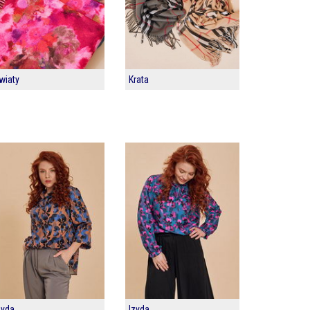
wiaty
Krata
zyda
Izyda