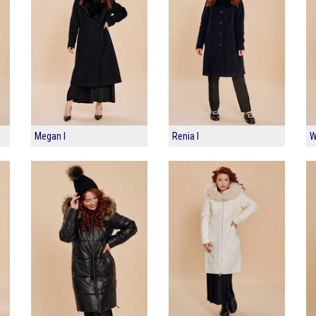
Megan I
Renia I
W