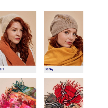
ara
Genny