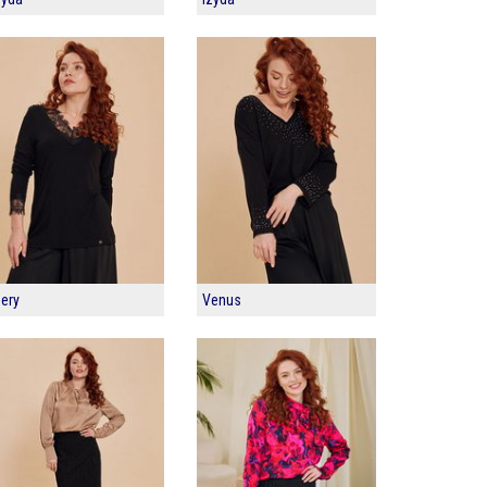
ery
Venus