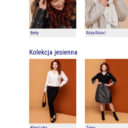
Betty
Róża Róża I
Kolekcja jesienna
Klara Luba
Tiana