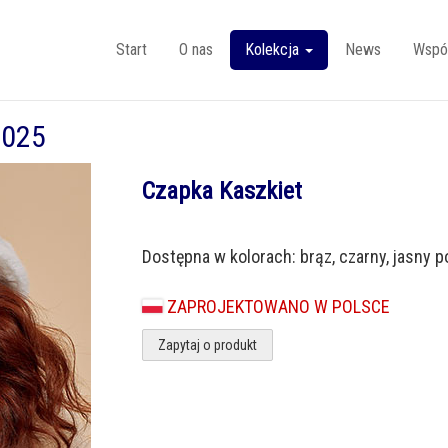
Start
O nas
Kolekcja
News
Wspó
2025
Czapka Kaszkiet
Dostępna w kolorach: brąz, czarny, jasny po
ZAPROJEKTOWANO W POLSCE
Zapytaj o produkt