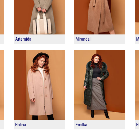
Artemida
Miranda I
M
Halina
Emilka
H