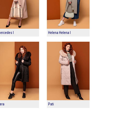
ercedes I
Helena Helena I
era
Pati