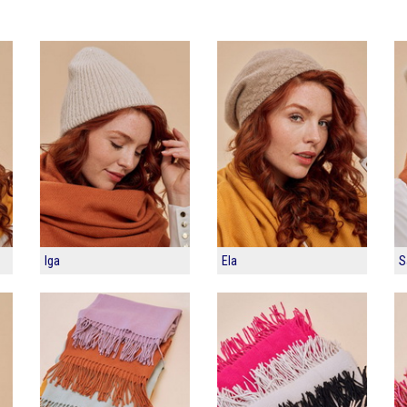
Iga
Ela
S