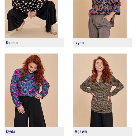
Ksenia
Izyda
Izyda
Agawa