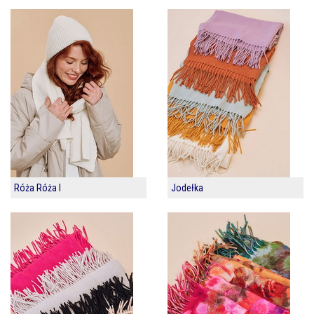
Róża Róża I
Jodełka