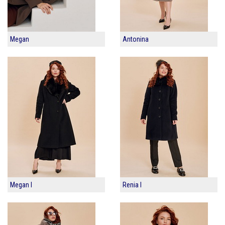
Megan
Antonina
Megan I
Renia I