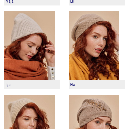
Maja
Lili
Iga
Ela