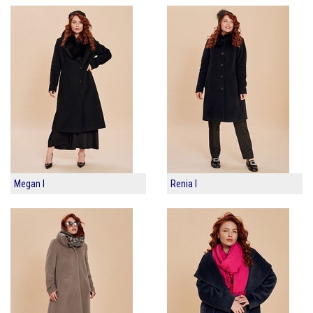
Megan I
Renia I