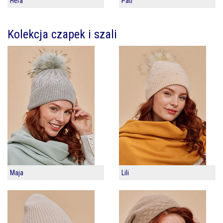
Hera
Pati
Kolekcja czapek i szali
Maja
Lili