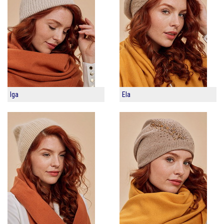
Iga
Ela