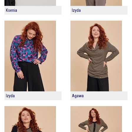
Ksenia
Izyda
Izyda
Agawa