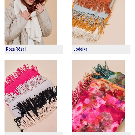
Róża Róża I
Jodełka