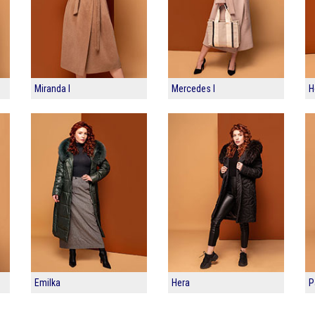
Miranda I
Mercedes I
H
Emilka
Hera
P