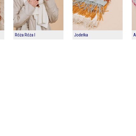
Róża Róża I
Jodełka
A