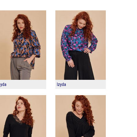
zyda
Izyda