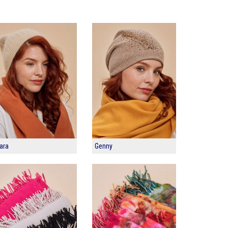
ara
Genny