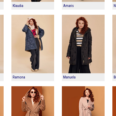
Klaudia
Amaris
N
Ramona
Manuela
B