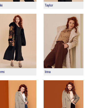
iki
Taylor
irmi
Irina