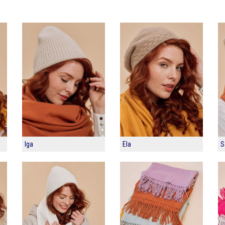
Iga
Ela
S