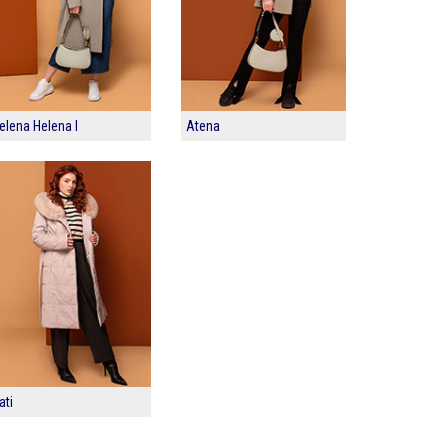
elena Helena I
Atena
ati