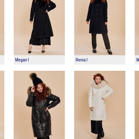
Megan I
Renia I
W