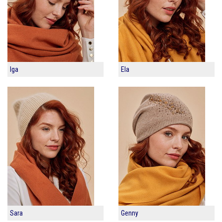
Iga
Ela
Sara
Genny