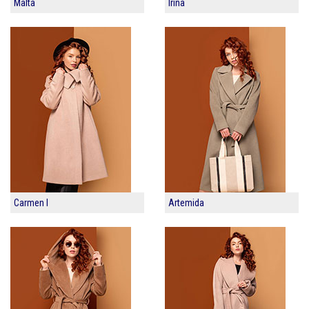
Malta
Irina
Carmen I
Artemida