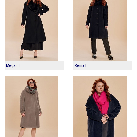
Megan I
Renia I