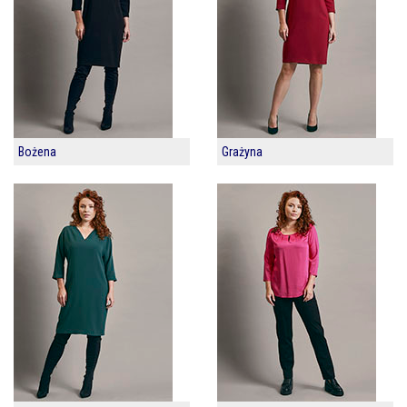
Bożena
Grażyna